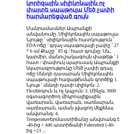
կորիզային սիլիկոնային ոչ
փայտե սպաթուլա Մեծ չափի
հարմարեցված գույն
Մանրամասներ Ապրանքի
անվանումը. Սիլիկոնային սպաթուլա
Նյութը ՝ սիլիկոնային հատկություն ՝
FDA ոճը ՝ գդալ սպաթուլայի չափը ՝ 27
* 6 սմ Քաշը ՝ 85 գ / հատ գույնը: Սև,
կարմիր, մանուշակագույն փաթեթ ՝ 1
հատ / փափուկ պայուսակ Ապրանքի
նկարագրությունը Մեծ չափի գդալ
ոճը Սննդի դասարան Սիլիկոնային
սպաթուլայի հացաթխման գործիք 1.
Նյութ ՝ սննդի դասի սիլիկոն: 2.
Flexibleկուն և ոչ կպչուն: 3. Մինչև 3000
օգտագործող միկրոալիքային
վառարան, վառարան, սառնարան,
սառնարան, աման լվացող մեքենա
անվտանգ: 4.
Temperatureերմաստիճանը անվտանգ է
-40-ից + 446 աստիճանի Fahrenheit (-40-
ից +23 ...