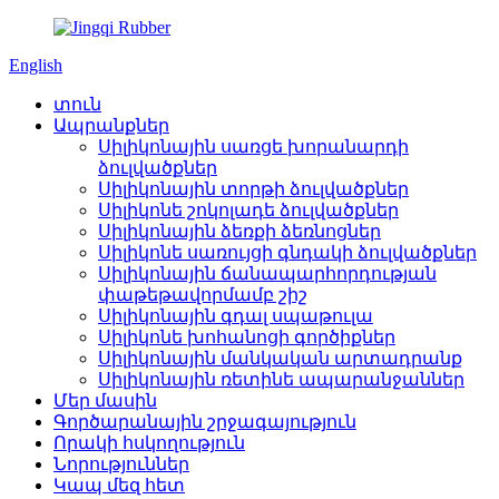
English
տուն
Ապրանքներ
Սիլիկոնային սառցե խորանարդի
ձուլվածքներ
Սիլիկոնային տորթի ձուլվածքներ
Սիլիկոնե շոկոլադե ձուլվածքներ
Սիլիկոնային ձեռքի ձեռնոցներ
Սիլիկոնե սառույցի գնդակի ձուլվածքներ
Սիլիկոնային ճանապարհորդության
փաթեթավորմամբ շիշ
Սիլիկոնային գդալ սպաթուլա
Սիլիկոնե խոհանոցի գործիքներ
Սիլիկոնային մանկական արտադրանք
Սիլիկոնային ռետինե ապարանջաններ
Մեր մասին
Գործարանային շրջագայություն
Որակի հսկողություն
Նորություններ
Կապ մեզ հետ