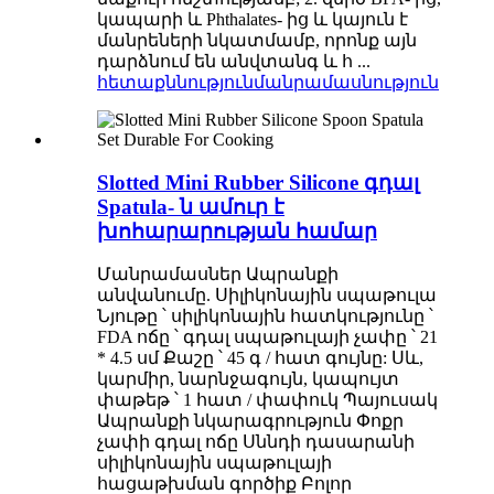
կապարի և Phthalates- ից և կայուն է
մանրեների նկատմամբ, որոնք այն
դարձնում են անվտանգ և հ ...
հետաքննություն
մանրամասնություն
Slotted Mini Rubber Silicone գդալ
Spatula- ն ամուր է
խոհարարության համար
Մանրամասներ Ապրանքի
անվանումը. Սիլիկոնային սպաթուլա
Նյութը ՝ սիլիկոնային հատկությունը ՝
FDA ոճը ՝ գդալ սպաթուլայի չափը ՝ 21
* 4.5 սմ Քաշը ՝ 45 գ / հատ գույնը: Սև,
կարմիր, նարնջագույն, կապույտ
փաթեթ ՝ 1 հատ / փափուկ Պայուսակ
Ապրանքի նկարագրություն Փոքր
չափի գդալ ոճը Սննդի դասարանի
սիլիկոնային սպաթուլայի
հացաթխման գործիք Բոլոր