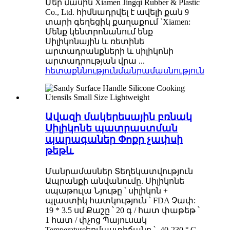
Մեր մասին Xiamen Jingqi Rubber & Plastic
Co., Ltd. հիմնադրվել է ավելի քան 9
տարի գեղեցիկ քաղաքում `Xiamen:
Մենք կենտրոնանում ենք
Սիլիկոնային և ռետինե
արտադրանքների և սիլիկոնի
արտադրության վրա ...
հետաքննություն
մանրամասնություն
Ավազի մակերեսային բռնակ
Սիլիկոնե պատրաստման
պարագաներ Փոքր չափսի
թեթև
Մանրամասներ Տեղեկատվություն
Ապրանքի անվանումը. Սիլիկոնե
սպաթուլա Նյութը ՝ սիլիկոն +
պլաստիկ հատկություն ՝ FDA Չափ:
19 * 3.5 սմ Քաշը ՝ 20 գ / հատ փաթեթ ՝
1 հատ / փչոց Պայուսակ
Temperatureերմաստիճանը ՝ -40-230 ° C