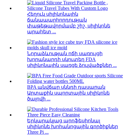
Հեղուկ սիլիկոնային
ճանապարհորդության
փաթեթավորմամբ շիշ, սիլիկոնե
արահետ ...
Նորաձևության ոճի սառույցի
խորանարդի սկուտեղ FDA
սիլիկոնային սառցե ձուլվածքներ ...
BPA անվճար սննդի դասարան
Արտաքին սպորտային սիլիկոնե
ծալովի ...
Երկարակյաց պրոֆեսիոնալ
սիլիկոնե խոհանոցային գործիքներ
Three Pi ...