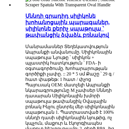
Սննդի գրադիդ սիլիկոնե
խոհանոցային պարագաներ,
սիլիկոնե քերիչ սպաթուլա ՝
թափանցիկ ձվաձև բռնակով
Մանրամասներ Տեղեկատվություն
Ապրանքի անվանումը. Սիլիկոնային
սպաթուլա Նյութը ՝ սիլիկոն +
պլաստիկ հատկություն ՝ FDA- ի
օգտագործումը. Խոհարարության
գործիքի չափը. :: 20 * 5 սմ Քաշը ՝ 29 գ /
հատ փաթեթ: 1 հատ / փչոց
Պայուսակ OEM: մատչելի Ապրանքի
նկարագրությունը M չափսեր Սննդի
դասարան Սիլիկոնային խմորի
սպաթուլա թափանցիկ Օվալային
բռնակ Ինչու ընտրել մեր սիլիկոնային
սպաթուլան 1. Պատրաստված է 100%
սննդի դասի սիլիկոնային նյութից, ոչ
կպչուն, մաքուր և էկոլոգիապես
մաքուր հեշտությամբ; 2. զերծ BPA- ից,